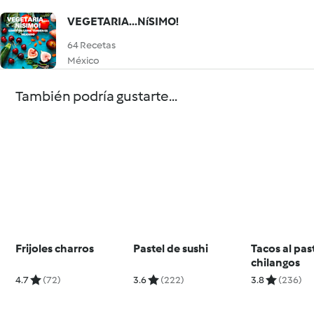
VEGETARIA...NíSIMO!
64 Recetas
México
También podría gustarte...
Frijoles charros
Pastel de sushi
Tacos al pas
chilangos
4.7
(72)
3.6
(222)
3.8
(236)