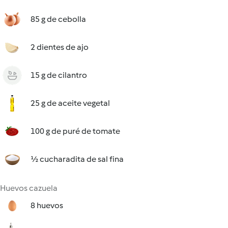
85 g de cebolla
2 dientes de ajo
15 g de cilantro
25 g de aceite vegetal
100 g de puré de tomate
½ cucharadita de sal fina
Huevos cazuela
8 huevos