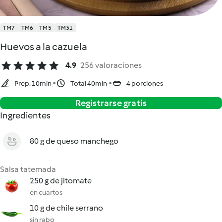
TM7
TM6
TM5
TM31
Huevos a la cazuela
4.9
256 valoraciones
Prep. 10min
Total 40min
4 porciones
Registrarse gratis
Ingredientes
80 g de queso manchego
Salsa tatemada
250 g de jitomate
en cuartos
10 g de chile serrano
sin rabo