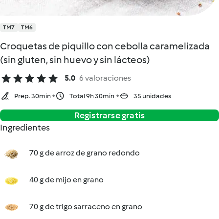
TM7
TM6
Croquetas de piquillo con cebolla caramelizada
(sin gluten, sin huevo y sin lácteos)
5.0
6 valoraciones
Prep. 30min
Total 9h 30min
35 unidades
Registrarse gratis
Ingredientes
70 g de arroz de grano redondo
40 g de mijo en grano
70 g de trigo sarraceno en grano