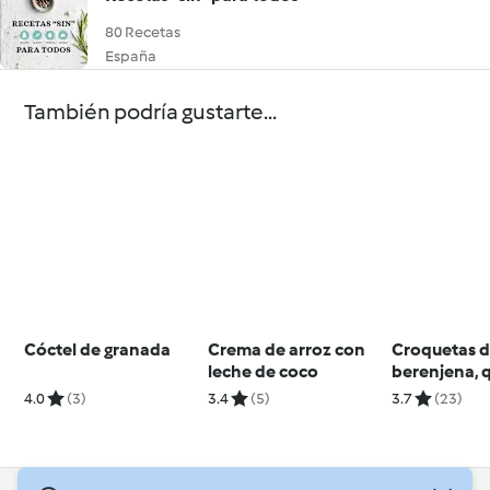
80 Recetas
España
También podría gustarte...
Cóctel de granada
Crema de arroz con
Croquetas 
leche de coco
berenjena, 
y nueces
4.0
(3)
3.4
(5)
3.7
(23)