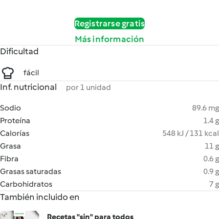
Registrarse gratis
Más información
Dificultad
fácil
Inf. nutricional
por 1 unidad
Sodio
89.6 mg
Proteína
1.4 g
Calorías
548 kJ / 131 kcal
Grasa
11 g
Fibra
0.6 g
Grasas saturadas
0.9 g
Carbohidratos
7 g
También incluido en
Recetas "sin" para todos