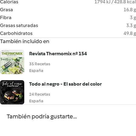
Calorías
1794 kJ / 428.8 kcal
Grasa
16.8 g
Fibra
3 g
Grasas saturadas
3.3 g
Carbohidratos
49.8 g
También incluido en
Revista Thermomix nº 154
35 Recetas
España
Todo al negro - El sabor del color
24 Recetas
España
También podría gustarte...