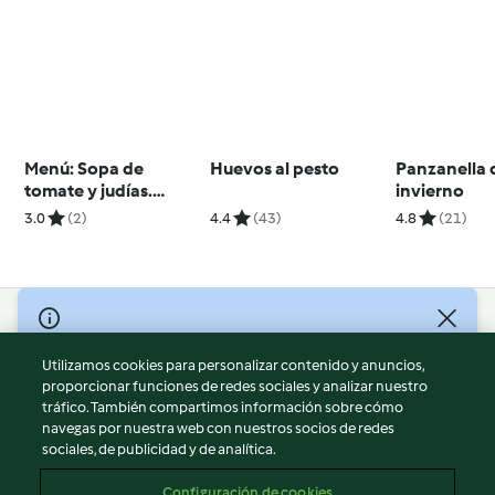
Menú: Sopa de
Huevos al pesto
Panzanella 
tomate y judías.
invierno
Tortilla con kale y
3.0
(2)
4.4
(43)
4.8
(21)
queso feta
© Copyright 2026
Utilizamos cookies para personalizar contenido y anuncios,
Términos de uso
proporcionar funciones de redes sociales y analizar nuestro
Política de privacidad
tráfico. También compartimos información sobre cómo
Aviso legal
navegas por nuestra web con nuestros socios de redes
sociales, de publicidad y de analítica.
Información legal
Cookies
Configuración de cookies