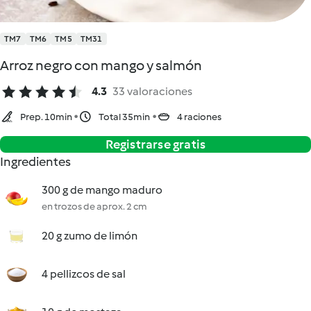
TM7
TM6
TM5
TM31
Arroz negro con mango y salmón
4.3
33 valoraciones
Prep. 10min
Total 35min
4 raciones
Registrarse gratis
Ingredientes
300 g de mango maduro
en trozos de aprox. 2 cm
20 g zumo de limón
4 pellizcos de sal