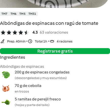
TM7
TM6
TM5
TM31
Albóndigas de espinacas con ragú de tomate
4.3
63 valoraciones
Prep. 40min
Total 1h
4 raciones
Registrarse gratis
Ingredientes
Albóndigas de espinacas
200 g de espinacas congeladas
(descongeladas y muy escurridas)
70 g de cebolla
en trozos
5 ramitas de perejil fresco
(hojas y parte del tallo)