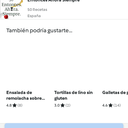
50 Recetas
España
También podría gustarte...
Ensalada de
Tortillas de lino sin
Galletas de 
remolacha sobre
gluten
tostada de pan
4.8
(8)
3.0
(2)
4.6
(14)
integral con queso
frito