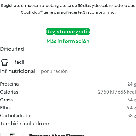
Regístrate en nuestra prueba gratuita de 30 días y descubre todo lo que
Cookidoo® tiene para ofrecerte. Sin compromiso.
Registrarse gratis
Más información
Dificultad
fácil
Inf. nutricional
por 1 ración
Proteína
24 g
Calorías
2760 kJ / 656 kcal
Grasa
34 g
Fibra
6.4 g
Carbohidratos
58 g
También incluido en
Entonces Ahora Siempre