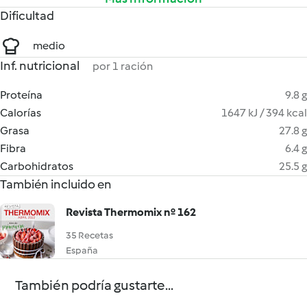
Dificultad
medio
Inf. nutricional
por 1 ración
Proteína
9.8 g
Calorías
1647 kJ / 394 kcal
Grasa
27.8 g
Fibra
6.4 g
Carbohidratos
25.5 g
También incluido en
Revista Thermomix nº 162
35 Recetas
España
También podría gustarte...