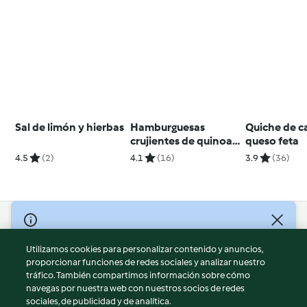
Sal de limón y hierbas
Hamburguesas
Quiche de c
crujientes de quinoa
queso feta
con puré de aguacate
4.5
(2)
4.1
(16)
3.9
(36)
© Copyright 2026
Utilizamos cookies para personalizar contenido y anuncios,
Términos de uso
proporcionar funciones de redes sociales y analizar nuestro
Política de privacidad
tráfico. También compartimos información sobre cómo
Aviso legal
navegas por nuestra web con nuestros socios de redes
sociales, de publicidad y de analítica.
Información legal