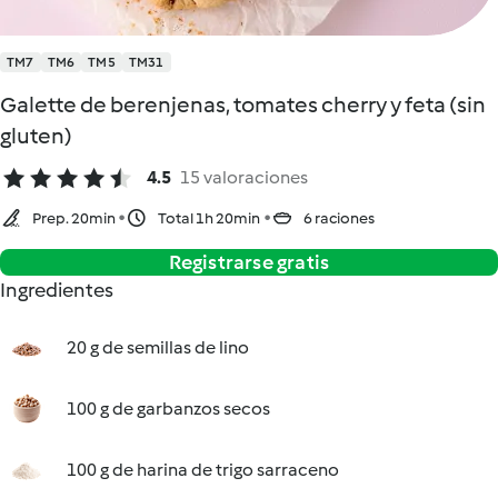
TM7
TM6
TM5
TM31
Galette de berenjenas, tomates cherry y feta (sin
gluten)
4.5
15 valoraciones
Prep. 20min
Total 1h 20min
6 raciones
Registrarse gratis
Ingredientes
20 g de semillas de lino
100 g de garbanzos secos
100 g de harina de trigo sarraceno