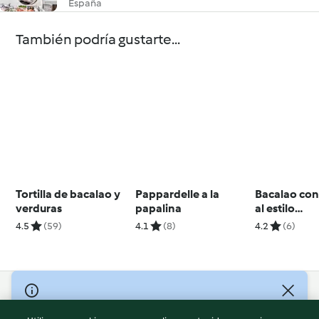
España
También podría gustarte...
Tortilla de bacalao y
Pappardelle a la
Bacalao con
verduras
papalina
al estilo
mediterrán
4.5
(59)
4.1
(8)
4.2
(6)
© Copyright 2026