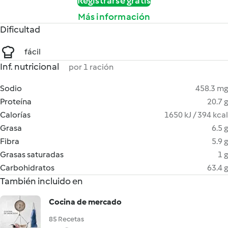
Registrarse gratis
Más información
Dificultad
fácil
Inf. nutricional
por 1 ración
Sodio
458.3 mg
Proteína
20.7 g
Calorías
1650 kJ / 394 kcal
Grasa
6.5 g
Fibra
5.9 g
Grasas saturadas
1 g
Carbohidratos
63.4 g
También incluido en
Cocina de mercado
85 Recetas