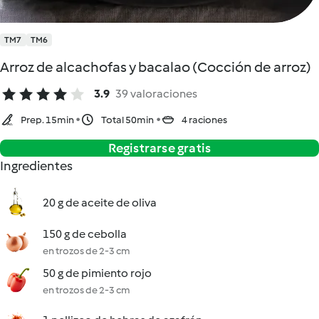
TM7
TM6
Arroz de alcachofas y bacalao (Cocción de arroz)
3.9
39 valoraciones
Prep. 15min
Total 50min
4 raciones
Registrarse gratis
Ingredientes
20 g de aceite de oliva
150 g de cebolla
en trozos de 2-3 cm
50 g de pimiento rojo
en trozos de 2-3 cm