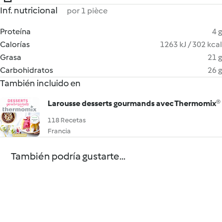
Inf. nutricional
por 1 pièce
Proteína
4 g
Calorías
1263 kJ / 302 kcal
Grasa
21 g
Carbohidratos
26 g
También incluido en
Larousse desserts gourmands avec Thermomix®
118 Recetas
Francia
También podría gustarte...