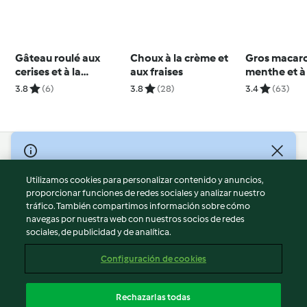
Gâteau roulé aux
Choux à la crème et
Gros macaro
cerises et à la
aux fraises
menthe et à 
chantilly
framboise
3.8
(6)
3.8
(28)
3.4
(63)
© Copyright 2026
Utilizamos cookies para personalizar contenido y anuncios,
Términos de uso
proporcionar funciones de redes sociales y analizar nuestro
Política de privacidad
tráfico. También compartimos información sobre cómo
Aviso legal
navegas por nuestra web con nuestros socios de redes
sociales, de publicidad y de analítica.
Información legal
Cookies
Configuración de cookies
Reportar contenido
Cancelar suscripción
Rechazarlas todas