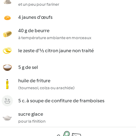
et un peu pour fariner
4 jaunes d'œufs
40 g de beurre
à température ambiante en morceaux
le zeste d'½ citron jaune non traité
5 g de sel
huile de friture
(tournesol, colza ou arachide)
5 c. à soupe de confiture de framboises
sucre glace
pour la finition