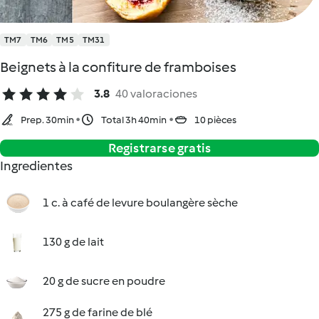
TM7
TM6
TM5
TM31
Beignets à la confiture de framboises
3.8
40 valoraciones
Prep. 30min
Total 3h 40min
10 pièces
Registrarse gratis
Ingredientes
1 c. à café de levure boulangère sèche
130 g de lait
20 g de sucre en poudre
275 g de farine de blé