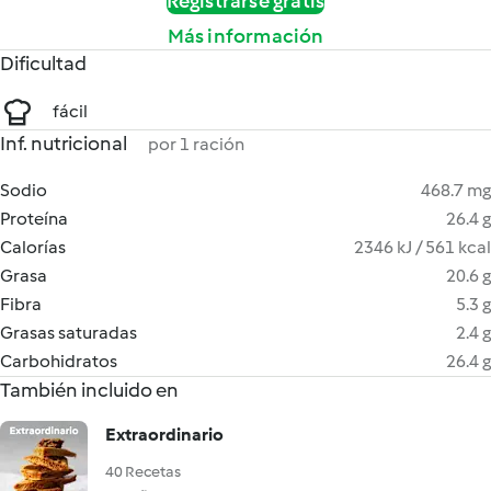
Registrarse gratis
Más información
Dificultad
fácil
Inf. nutricional
por 1 ración
Sodio
468.7 mg
Proteína
26.4 g
Calorías
2346 kJ / 561 kcal
Grasa
20.6 g
Fibra
5.3 g
Grasas saturadas
2.4 g
Carbohidratos
26.4 g
También incluido en
Extraordinario
40 Recetas