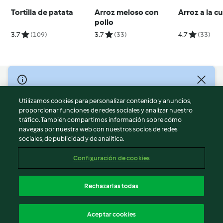
Tortilla de patata
Arroz meloso con
Arroz a la 
pollo
3.7
(109)
3.7
(33)
4.7
(33)
© Copyright 2026
Utilizamos cookies para personalizar contenido y anuncios,
Términos de uso
proporcionar funciones de redes sociales y analizar nuestro
Política de privacidad
tráfico. También compartimos información sobre cómo
Aviso legal
navegas por nuestra web con nuestros socios de redes
sociales, de publicidad y de analítica.
Información legal
Cookies
Configuración de cookies
Reportar contenido
Cancelar suscripción
Rechazarlas todas
Declaración de accesibilidad
Español
Aceptar cookies