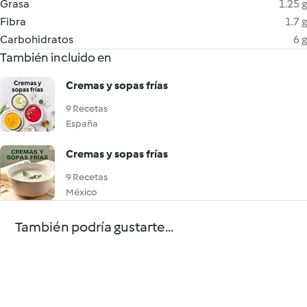
Grasa
1.25 g
Fibra
1.7 g
Carbohidratos
6 g
También incluido en
Cremas y sopas frías
9 Recetas
España
Cremas y sopas frías
9 Recetas
México
También podría gustarte...