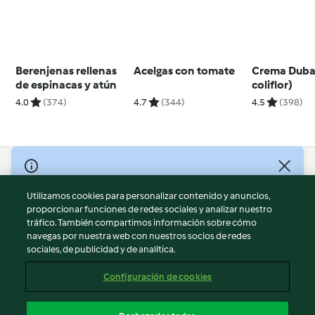
Berenjenas rellenas
Acelgas con tomate
Crema Duba
de espinacas y atún
coliflor)
4.0
(374)
4.7
(344)
4.5
(398)
© Copyright 2026
Utilizamos cookies para personalizar contenido y anuncios,
Términos de uso
proporcionar funciones de redes sociales y analizar nuestro
Política de privacidad
tráfico. También compartimos información sobre cómo
Aviso legal
navegas por nuestra web con nuestros socios de redes
sociales, de publicidad y de analítica.
Información legal
Cookies
Configuración de cookies
Reportar contenido
Cancelar suscripción