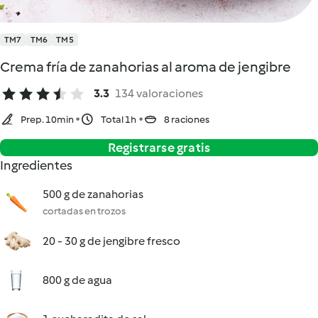
TM7
TM6
TM5
Crema fría de zanahorias al aroma de jengibre
3.3
134 valoraciones
Prep. 10min
Total 1h
8 raciones
Registrarse gratis
Ingredientes
500 g de zanahorias
cortadas en trozos
20 - 30 g de jengibre fresco
800 g de agua