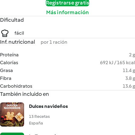
Registrarse gratis
Más información
Dificultad
fácil
Inf. nutricional
por 1 ración
Proteína
2 g
Calorías
692 kJ / 165 kcal
Grasa
11.4 g
Fibra
3.8 g
Carbohidratos
13.6 g
También incluido en
Dulces navideños
13 Recetas
España