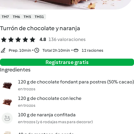
TM7
TM6
TM5
TM31
Turrón de chocolate y naranja
4.8
136 valoraciones
Prep. 10min
Total 2h 10min
12 raciones
Registrarse gratis
Ingredientes
120 g de chocolate fondant para postres (50% cacao)
en trozos
120 g de chocolate con leche
en trozos
100 g de naranja confitada
en trozos (y 6 rodajas mas para decorar)