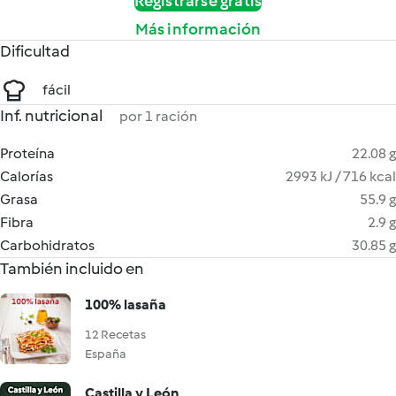
Registrarse gratis
Más información
Dificultad
fácil
Inf. nutricional
por 1 ración
Proteína
22.08 g
Calorías
2993 kJ / 716 kcal
Grasa
55.9 g
Fibra
2.9 g
Carbohidratos
30.85 g
También incluido en
100% lasaña
12 Recetas
España
Castilla y León