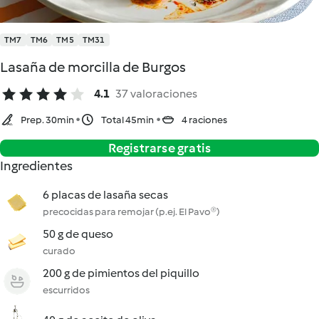
TM7
TM6
TM5
TM31
Lasaña de morcilla de Burgos
4.1
37 valoraciones
Prep. 30min
Total 45min
4 raciones
Registrarse gratis
Ingredientes
6 placas de lasaña secas
precocidas para remojar (p.ej. El Pavo®)
50 g de queso
curado
200 g de pimientos del piquillo
escurridos