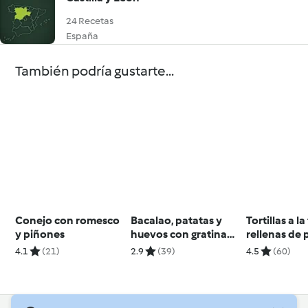
24 Recetas
España
También podría gustarte...
Conejo con romesco
Bacalao, patatas y
Tortillas a l
y piñones
huevos con gratinado
rellenas de 
de pimientos
lucense
4.1
(21)
2.9
(39)
4.5
(60)