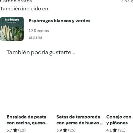
Carbohidratos
2.63 g
También incluido en
Espárragos blancos y verdes
12 Recetas
España
También podría gustarte...
Ensalada de pasta
Setas de temporada
Conejo con
con cecina, queso
con yema de huevo y
y piñones
brie y vinagreta de
crema suave de ajo
3.7
(12)
3.9
(25)
4.1
(21)