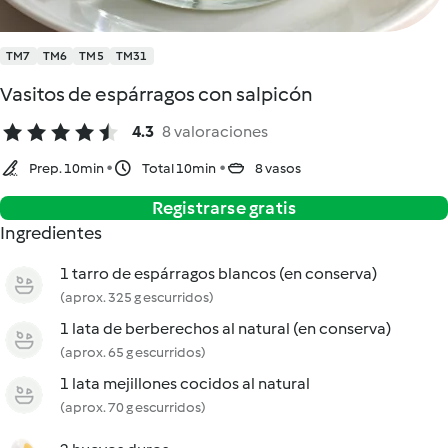
TM7
TM6
TM5
TM31
Vasitos de espárragos con salpicón
4.3
8 valoraciones
Prep. 10min
Total 10min
8 vasos
Registrarse gratis
Ingredientes
1 tarro de espárragos blancos (en conserva)
(aprox. 325 g escurridos)
1 lata de berberechos al natural (en conserva)
(aprox. 65 g escurridos)
1 lata mejillones cocidos al natural
(aprox. 70 g escurridos)