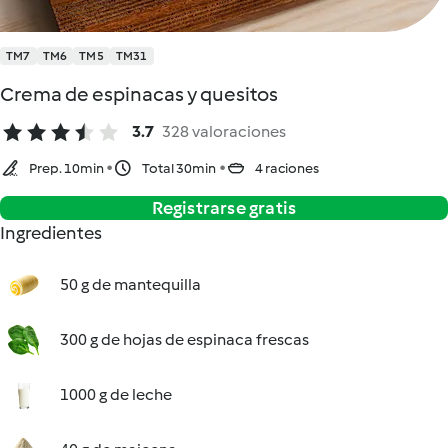
TM7
TM6
TM5
TM31
Crema de espinacas y quesitos
3.7
328 valoraciones
Prep. 10min
Total 30min
4 raciones
Registrarse gratis
Ingredientes
50 g de mantequilla
300 g de hojas de espinaca frescas
1000 g de leche