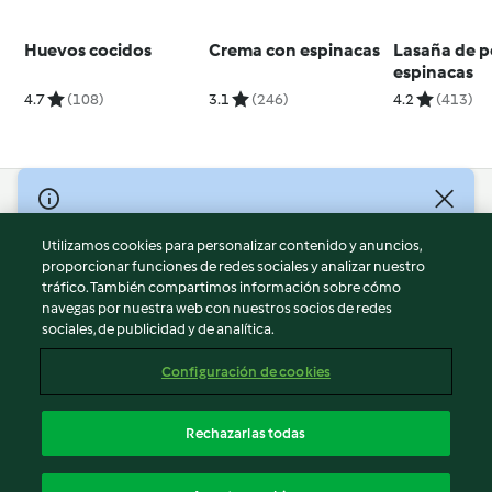
Huevos cocidos
Crema con espinacas
Lasaña de p
espinacas
4.7
(108)
3.1
(246)
4.2
(413)
© Copyright 2026
Utilizamos cookies para personalizar contenido y anuncios,
Términos de uso
proporcionar funciones de redes sociales y analizar nuestro
Política de privacidad
tráfico. También compartimos información sobre cómo
Aviso legal
navegas por nuestra web con nuestros socios de redes
sociales, de publicidad y de analítica.
Información legal
Cookies
Configuración de cookies
Reportar contenido
Cancelar suscripción
Rechazarlas todas
Declaración de accesibilidad