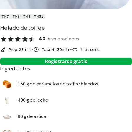
TM7
TM6
TM5
TM31
Helado de toffee
4.3
6 valoraciones
Prep. 25min
Total 4h 30min
6 raciones
Registrarse gratis
Ingredientes
150 g de caramelos de toffee blandos
400 g de leche
80 g de azúcar