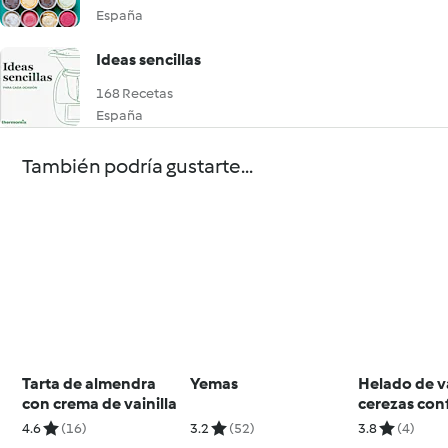
España
Ideas sencillas
168 Recetas
España
También podría gustarte...
Tarta de almendra
Yemas
Helado de va
con crema de vainilla
cerezas con
4.6
(16)
3.2
(52)
3.8
(4)