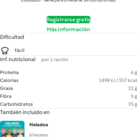
Cookidoo® tiene para ofrecerte. Sin compromiso.
Registrarse gratis
Más información
Dificultad
fácil
Inf. nutricional
por 1 ración
Proteína
6 g
Calorías
1498 kJ / 357 kcal
Grasa
22 g
Fibra
0 g
Carbohidratos
35 g
También incluido en
Helados
8 Recetas