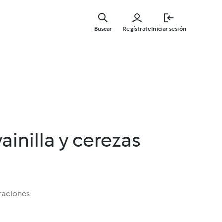
Ir
al
Buscar
Regístrate
Iniciar sesión
contenid
principal
ainilla y cerezas
raciones