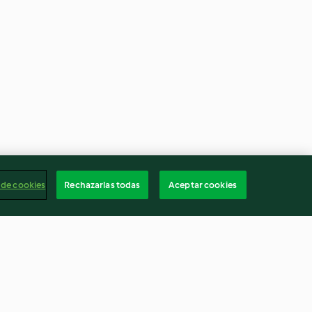
 de cookies
Rechazarlas todas
Aceptar cookies
Tsoureki)
Piononos de chocolate y fresa