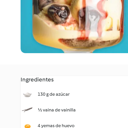
Ingredientes
130 g de azúcar
½ vaina de vainilla
4 yemas de huevo