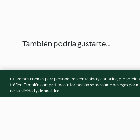
También podría gustarte...
Utilizamos cookies para personalizar contenido y anuncios, proporciona
tráfico. También compartimos información sobre cómo navegas por nue
de publicidad y de analítica.
Merengues con nata y coco
Relleno de café y 