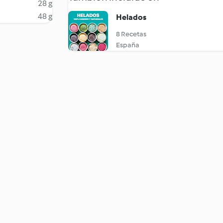
28 g
48 g
Helados
8 Recetas
España