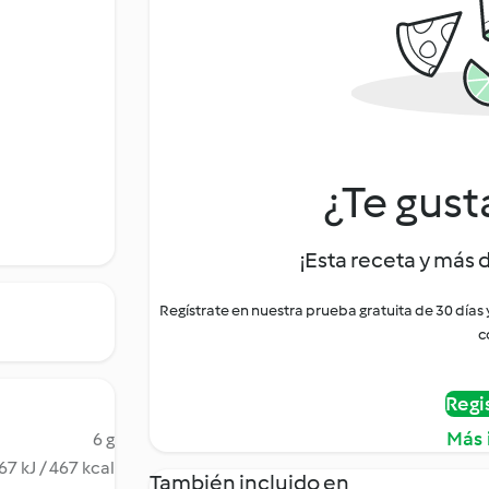
¿Te gust
¡Esta receta y más 
Regístrate en nuestra prueba gratuita de 30 días
c
Regi
Más 
6 g
67 kJ / 467 kcal
También incluido en