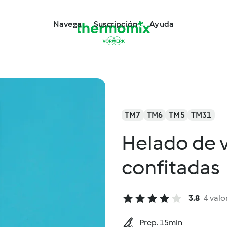
Navega
Suscripción
Ayuda
TM7
TM6
TM5
TM31
Helado de v
confitadas
3.8
4 valo
Prep. 15min