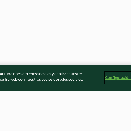
r funciones de redes sociales y analizar nuestro
Configuración
stra web con nuestros socios de redes sociales,
whisky
Árbol de choux
Pan de Pascua (