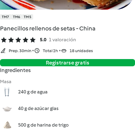
TM7
TM6
TM5
Panecillos rellenos de setas - China
5.0
1 valoración
Prep. 30min
Total 2h
18 unidades
Registrarse gratis
Ingredientes
Masa
240 g de agua
40 g de azúcar glas
500 g de harina de trigo