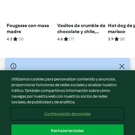
Fougasse con masa
Vasitos de crumble de
Hot dog de 
madre
chocolate y chile,
marisco
reducción de frutos
4.3
(3)
4.6
(7)
3.9
(8)
rojos y nata
© Copyright 2026
Utilizamos cookies para personalizar contenido y anuncios,
Términos de uso
proporcionar funciones de redes sociales y analizar nuestro
Política de privacidad
tráfico. También compartimos información sobre cómo
Aviso legal
navegas por nuestra web con nuestros socios de redes
sociales, de publicidad y de analítica.
Información legal
Cookies
Configuración de cookies
Reportar contenido
Cancelar suscripción
Rechazarlas todas