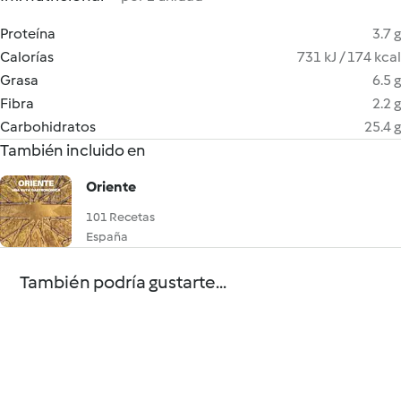
Proteína
3.7 g
Calorías
731 kJ / 174 kcal
Grasa
6.5 g
Fibra
2.2 g
Carbohidratos
25.4 g
También incluido en
Oriente
101 Recetas
España
También podría gustarte...