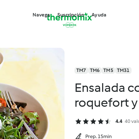
Navega
Suscripción
Ayuda
TM7
TM6
TM5
TM31
Ensalada c
roquefort y
4.4
40 val
Prep. 15min