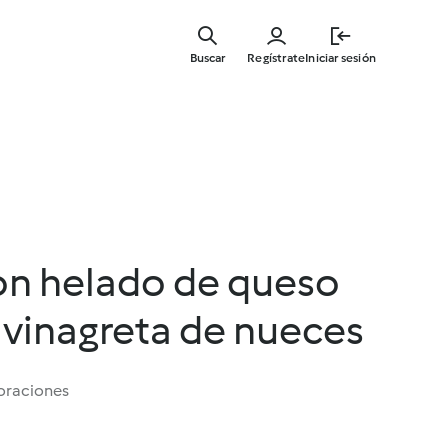
Ir
al
Buscar
Regístrate
Iniciar sesión
contenid
principal
on helado de queso
 vinagreta de nueces
oraciones