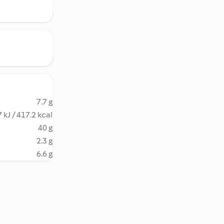
7.7 g
 kJ / 417.2 kcal
40 g
2.3 g
6.6 g