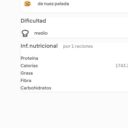
de nuez pelada
Dificultad
medio
Inf. nutricional
por 1 raciones
Proteína
Calorías
1743.7
Grasa
Fibra
Carbohidratos