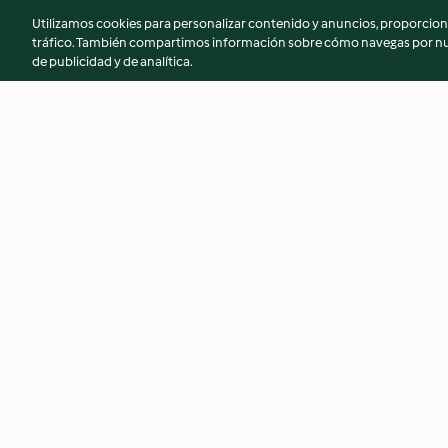
Utilizamos cookies para personalizar contenido y anuncios, proporciona
tráfico. También compartimos información sobre cómo navegas por nue
de publicidad y de analítica.
Nidos de patata con crème
Pizza con patatas, 
fraîche y salmón ahumado
salchichas frescas
3.6
(8)
4.3
(6)
© Copyright 2026
Términos de uso
Política de privacidad
Aviso l