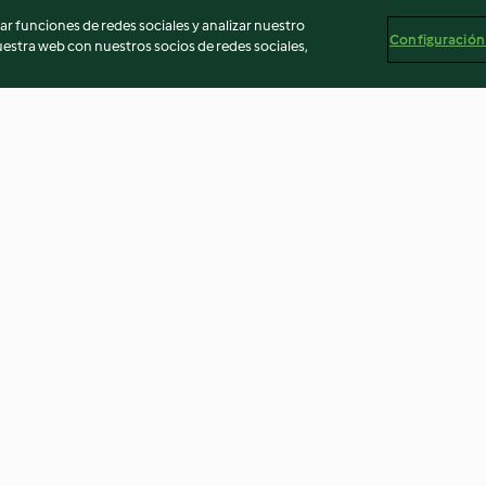
r funciones de redes sociales y analizar nuestro
Configuración
stra web con nuestros socios de redes sociales,
boletus y
Crema de camembert y
Hojaldre de puer
arándanos rojos
y berberechos
3.3
(27)
4.6
(8)
egal
Información legal
Cookies
Reportar contenido