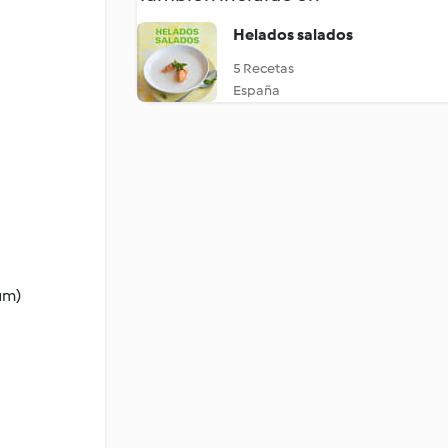
Helados salados
5 Recetas
España
um)