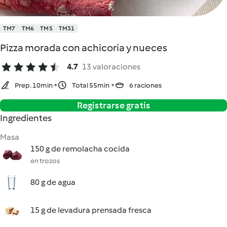
TM7
TM6
TM5
TM31
Pizza morada con achicoria y nueces
4.7
13 valoraciones
Prep. 10min
Total 55min
6 raciones
Registrarse gratis
Ingredientes
Masa
150 g de remolacha cocida
en trozos
80 g de agua
15 g de levadura prensada fresca