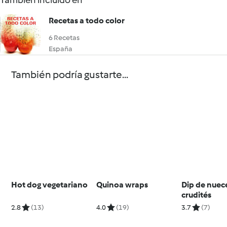
También incluido en
Recetas a todo color
6 Recetas
España
También podría gustarte...
Hot dog vegetariano
Quinoa wraps
Dip de nuec
crudités
2.8
(13)
4.0
(19)
3.7
(7)