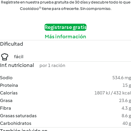
Regístrate en nuestra prueba gratuita de 30 días y descubre todo lo que
Cookidoo® tiene para ofrecerte. Sin compromiso.
Registrarse gratis
Más información
Dificultad
fácil
Inf. nutricional
por 1 ración
Sodio
534.6 mg
Proteína
15 g
Calorías
1807 kJ / 432 kcal
Grasa
23.6 g
Fibra
4.3 g
Grasas saturadas
8.6 g
Carbohidratos
40 g