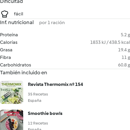
Dificultad
fácil
Inf. nutricional
por 1 ración
Proteína
5.2 g
Calorías
1833 kJ / 438.5 kcal
Grasa
19.4 g
Fibra
11 g
Carbohidratos
60.8 g
También incluido en
Revista Thermomix nº 154
35 Recetas
España
Smoothie bowls
12 Recetas
España