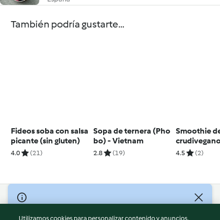
También podría gustarte...
Fideos soba con salsa
Sopa de ternera (Pho
Smoothie de
picante (sin gluten)
bo) - Vietnam
crudivegan
4.0
(21)
2.8
(19)
4.5
(2)
© Copyright 2026
Utilizamos cookies para personalizar contenido y anuncios,