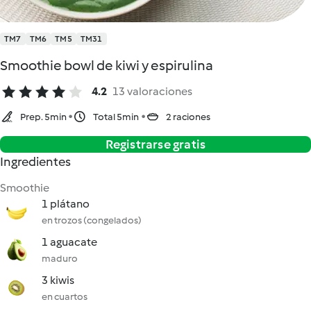
TM7
TM6
TM5
TM31
Smoothie bowl de kiwi y espirulina
4.2
13 valoraciones
Prep. 5min
Total 5min
2 raciones
Registrarse gratis
Ingredientes
Smoothie
1 plátano
en trozos (congelados)
1 aguacate
maduro
3 kiwis
en cuartos