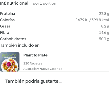
Inf. nutricional
por 1 portion
Proteína
22.8 g
Calorías
1679 kJ / 399.8 kcal
Grasa
8.2 g
Fibra
14.6 g
Carbohidratos
50.1 g
También incluido en
Plant to Plate
120 Recetas
Australia y Nueva Zelanda
También podría gustarte...