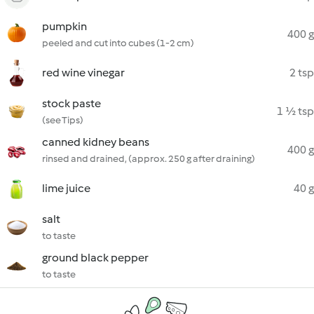
pumpkin
400 g
peeled and cut into cubes (1-2 cm)
red wine vinegar
2 tsp
stock paste
1 ½ tsp
(see Tips)
canned kidney beans
400 g
rinsed and drained, (approx. 250 g after draining)
lime juice
40 g
salt
to taste
ground black pepper
to taste