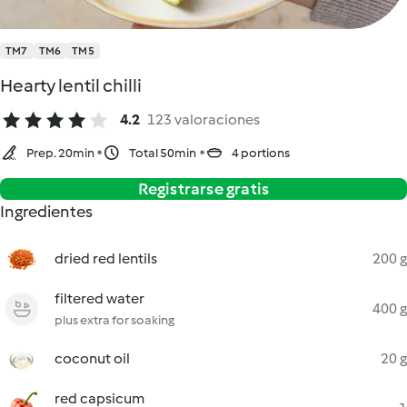
TM7
TM6
TM5
Hearty lentil chilli
4.2
123 valoraciones
Prep. 20min
Total 50min
4 portions
Registrarse gratis
Ingredientes
dried red lentils
200 g
filtered water
400 g
plus extra for soaking
coconut oil
20 g
red capsicum