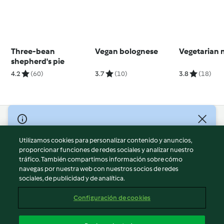
Three-bean
Vegan bolognese
Vegetarian 
shepherd's pie
4.2
(60)
3.7
(10)
3.8
(18)
© Copyright 2026
Utilizamos cookies para personalizar contenido y anuncios,
Términos de uso
proporcionar funciones de redes sociales y analizar nuestro
Política de privacidad
tráfico. También compartimos información sobre cómo
Aviso legal
navegas por nuestra web con nuestros socios de redes
sociales, de publicidad y de analítica.
Información legal
Cookies
Configuración de cookies
Reportar contenido
Cancelar suscripción