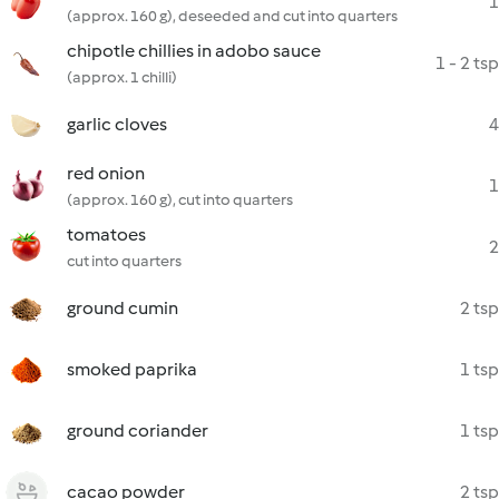
1
(approx. 160 g), deseeded and cut into quarters
chipotle chillies in adobo sauce
1 - 2 tsp
(approx. 1 chilli)
garlic cloves
4
red onion
1
(approx. 160 g), cut into quarters
tomatoes
2
cut into quarters
ground cumin
2 tsp
smoked paprika
1 tsp
ground coriander
1 tsp
cacao powder
2 tsp