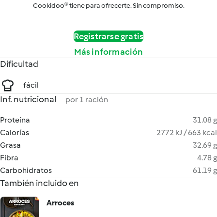
Cookidoo® tiene para ofrecerte. Sin compromiso.
Registrarse gratis
Más información
Dificultad
fácil
Inf. nutricional
por 1 ración
Proteína
31.08 g
Calorías
2772 kJ / 663 kcal
Grasa
32.69 g
Fibra
4.78 g
Carbohidratos
61.19 g
También incluido en
Arroces