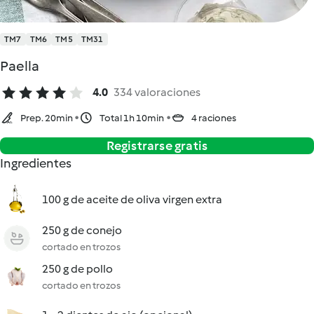
TM7
TM6
TM5
TM31
Paella
4.0
334 valoraciones
Prep. 20min
Total 1h 10min
4 raciones
Registrarse gratis
Ingredientes
100 g de aceite de oliva virgen extra
250 g de conejo
cortado en trozos
250 g de pollo
cortado en trozos