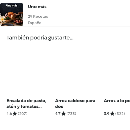
Uno más
29 Recetas
España
También podría gustarte...
Ensalada de pasta,
Arroz caldoso para
Arroz a lo p
atún y tomates
dos
cherry
4.6
(207)
4.7
(733)
3.9
(322)