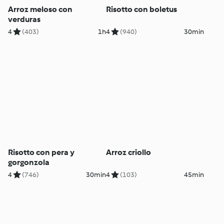
Arroz meloso con
Risotto con boletus
verduras
4
(403)
1h
4
(940)
30min
Risotto con pera y
Arroz criollo
gorgonzola
4
(746)
30min
4
(103)
45min