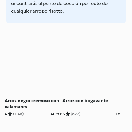
encontrarás el punto de cocción perfecto de
cualquier arroz o risotto.
Arroz negro cremoso con
Arroz con bogavante
calamares
4
(1.4K)
40min
5
(627)
1h