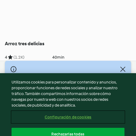
Arroz tres delicias
4
(1.2K)
40min
© Copyright 2026
Utilizamos cookies para personalizar contenido y anuncios,
Términos de uso
proporcionar funciones de redes sociales y analizar nuestro
Política de privacidad
tráfico. También compartimos información sobre cómo
Aviso legal
navegas por nuestra web con nuestros socios de redes
sociales, de publicidad y de analítica.
Información legal
Cookies
Configuración de cookies
Reportar contenido
Cancelar suscripción
Rechazarlas todas