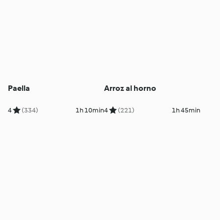
Paella
Arroz al horno
4
(334)
1h 10min
4
(221)
1h 45min