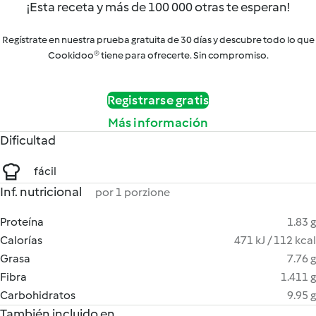
¡Esta receta y más de 100 000 otras te esperan!
Regístrate en nuestra prueba gratuita de 30 días y descubre todo lo que
Cookidoo® tiene para ofrecerte. Sin compromiso.
Registrarse gratis
Más información
Dificultad
fácil
Inf. nutricional
por 1 porzione
Proteína
1.83 g
Calorías
471 kJ / 112 kcal
Grasa
7.76 g
Fibra
1.411 g
Carbohidratos
9.95 g
También incluido en