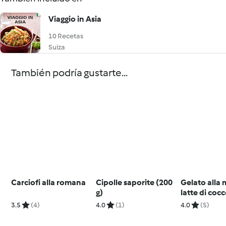
Viaggio in Asia
10 Recetas
Suiza
También podría gustarte...
Carciofi alla romana
Cipolle saporite (200
Gelato alla 
g)
latte di coc
3.5
(4)
4.0
(1)
4.0
(5)