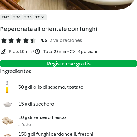
TM7
TM6
TM5
TM31
Peperonata all'orientale con funghi
4.5
2 valoraciones
Prep. 10min
Total 25min
4 porzioni
Registrarse gratis
Ingredientes
30 g di olio di sesamo, tostato
15 g di zucchero
10 g di zenzero fresco
a fette
150 g di funghi cardoncelli, freschi