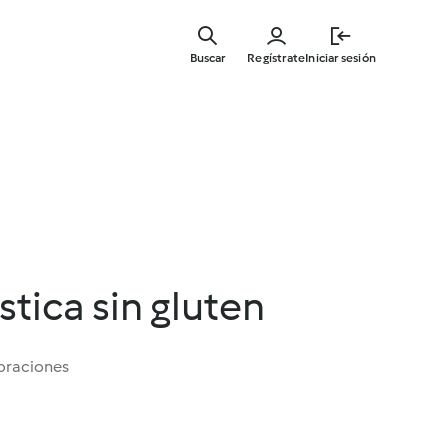
Ir
al
Buscar
Regístrate
Iniciar sesión
contenid
principal
stica sin gluten
oraciones