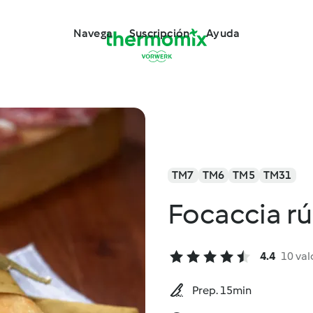
Navega
Suscripción
Ayuda
TM7
TM6
TM5
TM31
Focaccia rú
4.4
10 val
Prep. 15min