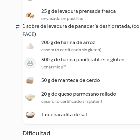
25 g de levadura prensada fresca
envasada en pastillas
1 sobre de levadura de panadería deshidratada, (con
FACE)
200 g de harina de arroz
casera (o certificada sin gluten)
300 g de harina panificable sin gluten
Schär Mix B®
50 g de manteca de cerdo
20 g de queso parmesano rallado
casero (o certificado sin gluten)
1 cucharadita de sal
Dificultad