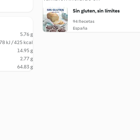
Sin gluten, sin límites
94 Recetas
España
5.76 g
78 kJ / 425 kcal
14.95 g
2.77 g
64.83 g