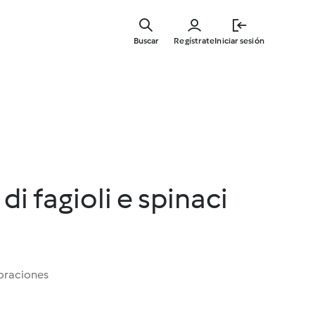
Ir
al
Buscar
Regístrate
Iniciar sesión
contenid
principal
i fagioli e spinaci
oraciones