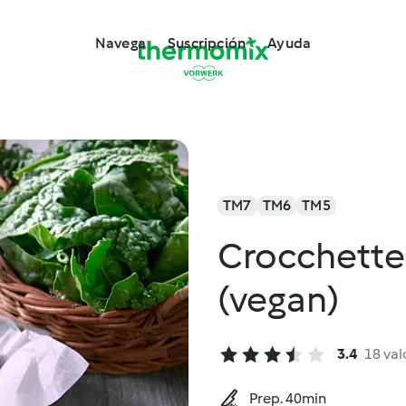
Navega
Suscripción
Ayuda
TM7
TM6
TM5
Crocchette d
(vegan)
3.4
18 val
Prep. 40min