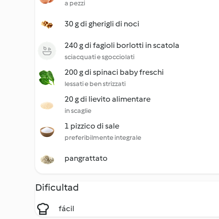
a pezzi
30 g di gherigli di noci
240 g di fagioli borlotti in scatola
sciacquati e sgocciolati
200 g di spinaci baby freschi
lessati e ben strizzati
20 g di lievito alimentare
in scaglie
1 pizzico di sale
preferibilmente integrale
pangrattato
Dificultad
fácil