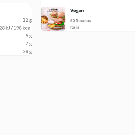
Vegan
12 g
60 Recetas
Italia
28 kJ / 198 kcal
5 g
7 g
28 g