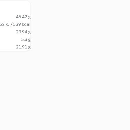
45.42 g
52 kJ / 539 kcal
29.94 g
5.3 g
21.91 g