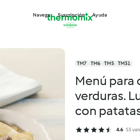
Navega
Suscripción
Ayuda
TM7
TM6
TM5
TM31
Menú para 
verduras. L
con patata
4.6
53 val