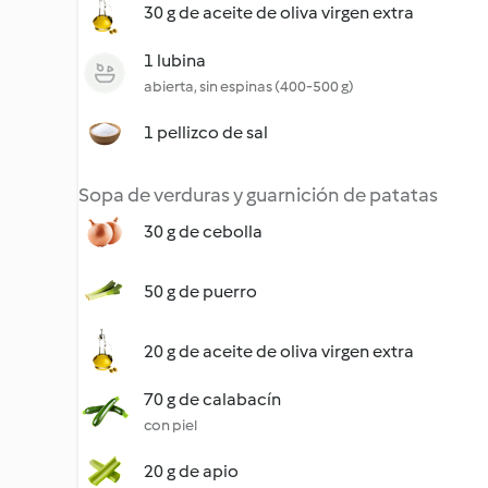
30 g de aceite de oliva virgen extra
1 lubina
abierta, sin espinas (400-500 g)
1 pellizco de sal
Sopa de verduras y guarnición de patatas
30 g de cebolla
50 g de puerro
20 g de aceite de oliva virgen extra
70 g de calabacín
con piel
20 g de apio