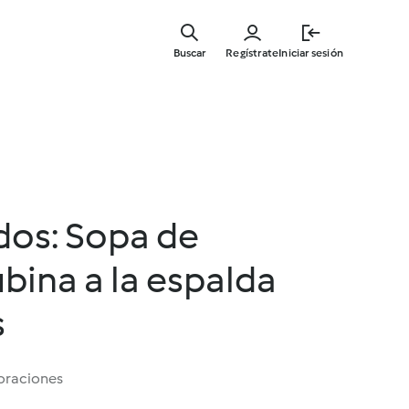
Ir
al
Buscar
Regístrate
Iniciar sesión
contenid
principal
dos: Sopa de
ubina a la espalda
s
oraciones