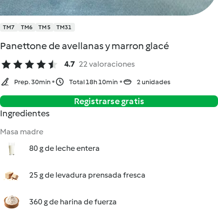
TM7
TM6
TM5
TM31
Panettone de avellanas y marron glacé
4.7
22 valoraciones
Prep. 30min
Total 18h 10min
2 unidades
Registrarse gratis
Ingredientes
Masa madre
80 g de leche entera
25 g de levadura prensada fresca
360 g de harina de fuerza