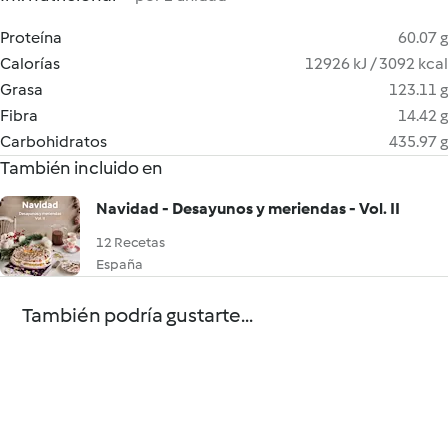
Proteína
60.07 g
Calorías
12926 kJ / 3092 kcal
Grasa
123.11 g
Fibra
14.42 g
Carbohidratos
435.97 g
También incluido en
Navidad - Desayunos y meriendas - Vol. II
12 Recetas
España
También podría gustarte...