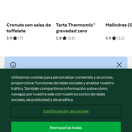
Cronuts con salsa de
Tarta Thermomix®
Melindres (G
toffelate
gravedad zero
3.9
(7)
2.8
(13)
3.9
(11)
© Copyright 2026
Utilizamos cookies para personalizar contenido y anuncios,
Términos de uso
proporcionar funciones de redes sociales y analizar nuestro
Política de privacidad
tráfico. También compartimos información sobre cómo
Aviso legal
navegas por nuestra web con nuestros socios de redes
sociales, de publicidad y de analítica.
Información legal
Cookies
Configuración de cookies
Reportar contenido
Cancelar suscripción
Rechazarlas todas