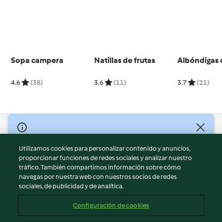
Sopa campera
Natillas de frutas
Albóndigas 
4.6
(38)
3.6
(11)
3.7
(21)
© Copyright 2026
Utilizamos cookies para personalizar contenido y anuncios,
Términos de uso
proporcionar funciones de redes sociales y analizar nuestro
Política de privacidad
tráfico. También compartimos información sobre cómo
Aviso legal
navegas por nuestra web con nuestros socios de redes
sociales, de publicidad y de analítica.
Información legal
Cookies
Configuración de cookies
Reportar contenido