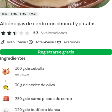
TM7
TM6
TM5
TM31
Albóndigas de cerdo con chucrut y patatas
2.3
6 valoraciones
Prep. 15min
Total 45min
4 raciones
Registrarse gratis
Ingredientes
100 g de cebolla
en trozos
30 g de aceite de oliva
250 g de carne picada de cerdo
120 g de butifarra blanca