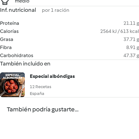
medio
Inf. nutricional
por 1 ración
Proteína
21.11 g
Calorías
2564 kJ / 613 kcal
Grasa
37.71 g
Fibra
8.91 g
Carbohidratos
47.37 g
También incluido en
Especial albóndigas
12 Recetas
España
También podría gustarte...