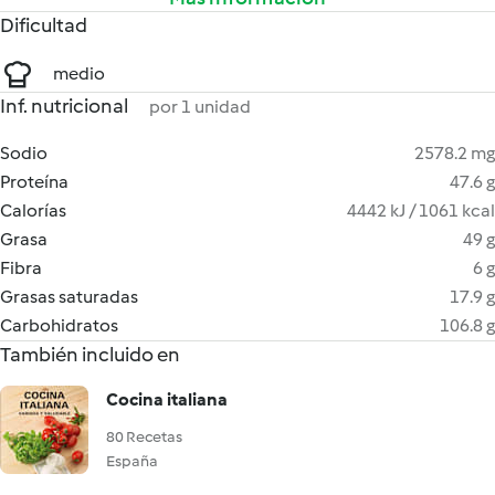
Dificultad
medio
Inf. nutricional
por 1 unidad
Sodio
2578.2 mg
Proteína
47.6 g
Calorías
4442 kJ / 1061 kcal
Grasa
49 g
Fibra
6 g
Grasas saturadas
17.9 g
Carbohidratos
106.8 g
También incluido en
Cocina italiana
80 Recetas
España