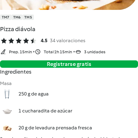
TM7
TM6
TM5
Pizza diávola
4.5
34 valoraciones
Prep. 15min
Total 2h 15min
3 unidades
Registrarse gratis
Ingredientes
Masa
250 g de agua
1 cucharadita de azúcar
20 g de levadura prensada fresca