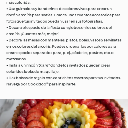
más colorida:
• Usa guirnaldas y banderines de colores vivos para crear un
rincón arcoíris para
selfies
. Coloca unos cuantos accesorios para
fotos que tus invitados puedan usar en sus fotografías.
• Decora el espacio de la fiesta con globos en los colores del
arcoíris. ¡Cuantos más, mejor!
• Decora las mesas con manteles, platos, boles, vasos y servilletas
en los colores del arcoíris. Puedes ordenarlos por colores para
crear espacios separados para, p. ej., cócteles, postres, etc. o
mezclarlos.
• Instala un rincón
“glam”
donde los invitados puedan crear
coloridos looks de maquillaje.
• Haz bolsas de regalo con caprichitos caseros para tus invitados.
Navega por Cookidoo® para inspirarte.