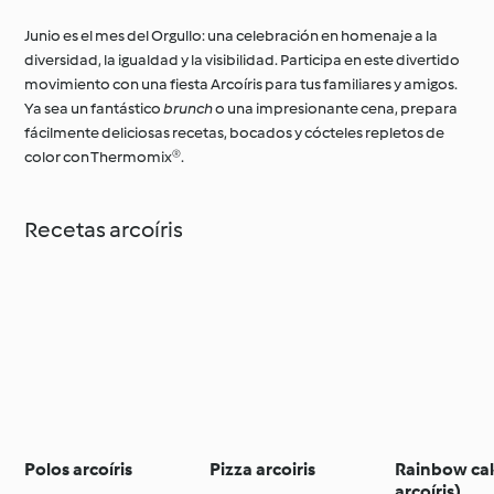
Junio es el mes del Orgullo: una celebración en homenaje a la
diversidad, la igualdad y la visibilidad. Participa en este divertido
movimiento con una fiesta Arcoíris para tus familiares y amigos.
Ya sea un fantástico
brunch
o una impresionante cena, prepara
fácilmente deliciosas recetas, bocados y cócteles repletos de
color con Thermomix®.
Recetas arcoíris
Polos arcoíris
Pizza arcoiris
Rainbow cak
arcoíris)