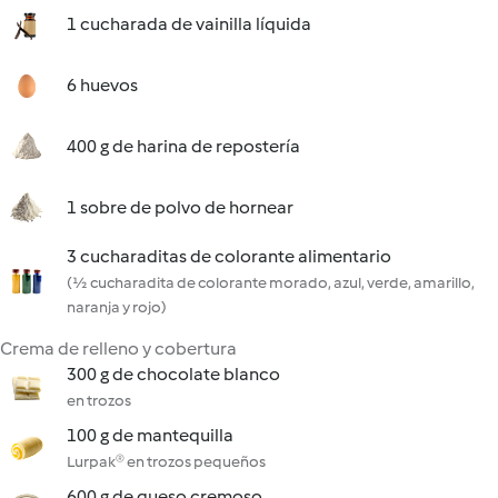
1 cucharada de vainilla líquida
6 huevos
400 g de harina de repostería
1 sobre de polvo de hornear
3 cucharaditas de colorante alimentario
(½ cucharadita de colorante morado, azul, verde, amarillo,
naranja y rojo)
Crema de relleno y cobertura
300 g de chocolate blanco
en trozos
100 g de mantequilla
Lurpak® en trozos pequeños
600 g de queso cremoso