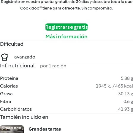
Regístrate en nuestra prueba gratuita de 30 días y descubre todo lo que
Cookidoo® tiene para ofrecerte. Sin compromiso.
Registrarse gratis
Más información
Dificultad
avanzado
Inf. nutricional
por 1 ración
Proteína
5.88 g
Calorías
1945 kJ / 465 kcal
Grasa
30.13 g
Fibra
0.6 g
Carbohidratos
41.93 g
También incluido en
Grandes tartas