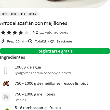
TM7
TM6
TM5
TM31
Arroz al azafrán con mejillones
4.2
11 valoraciones
Prep. 20min
Total 1h
8 raciones
Registrarse gratis
Ingredientes
1000 g de agua
(y algo más para la cocción del arroz)
750 - 1000 g de mejillones frescos limpios
750 - 1000 g mejillones
limpios
5 - 6 ramitas perejil fresco