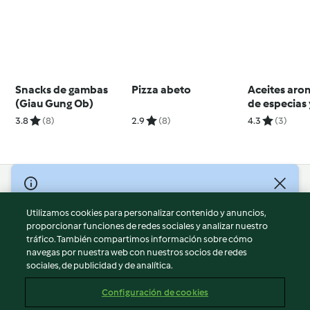
Snacks de gambas
Pizza abeto
Aceites aro
(Giau Gung Ob)
de especias 
- MX
3.8
(8)
2.9
(8)
4.3
(3)
© Copyright 2026
Utilizamos cookies para personalizar contenido y anuncios,
Términos de uso
proporcionar funciones de redes sociales y analizar nuestro
Política de privacidad
tráfico. También compartimos información sobre cómo
Aviso legal
navegas por nuestra web con nuestros socios de redes
sociales, de publicidad y de analítica.
Información legal
Cookies
Configuración de cookies
Reportar contenido