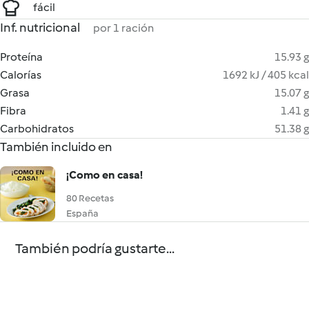
fácil
Inf. nutricional
por 1 ración
Proteína
15.93 g
Calorías
1692 kJ / 405 kcal
Grasa
15.07 g
Fibra
1.41 g
Carbohidratos
51.38 g
También incluido en
¡Como en casa!
80 Recetas
España
También podría gustarte...