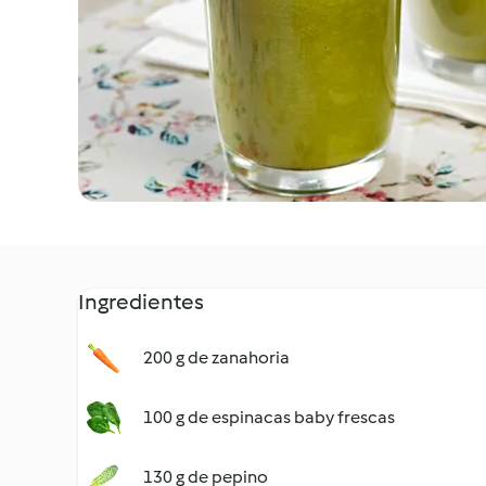
Ingredientes
200 g de zanahoria
100 g de espinacas baby frescas
130 g de pepino