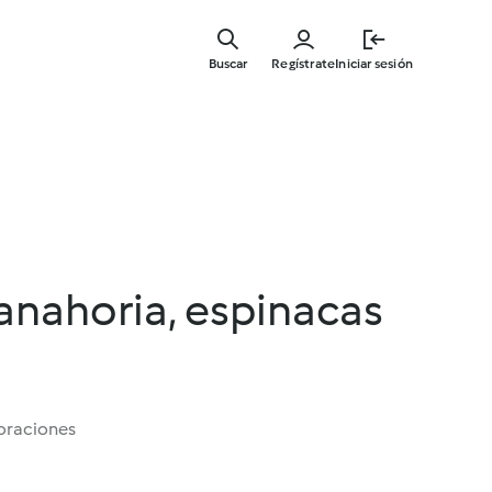
Ir
al
Buscar
Regístrate
Iniciar sesión
contenid
principal
anahoria, espinacas
oraciones