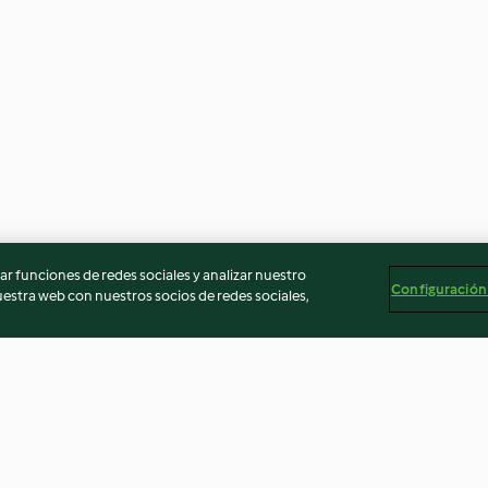
r funciones de redes sociales y analizar nuestro
Configuración
stra web con nuestros socios de redes sociales,
rroz blanco
Espárragos, huevos poché y
Huevos poché c