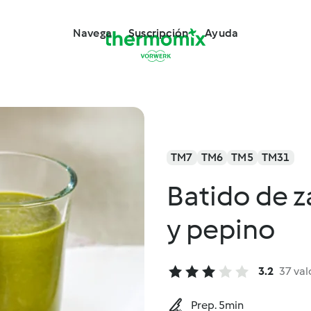
Navega
Suscripción
Ayuda
TM7
TM6
TM5
TM31
Batido de z
y pepino
3.2
37 val
Prep. 5min