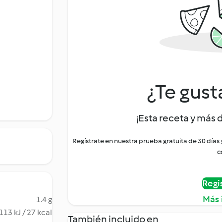
¿Te gust
¡Esta receta y más 
Regístrate en nuestra prueba gratuita de 30 días
c
Regi
Más 
1.4 g
113 kJ / 27 kcal
También incluido en