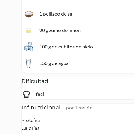
1 pellizco de sal
20 g zumo de limón
100 g de cubitos de hielo
150 g de agua
Dificultad
fácil
Inf. nutricional
por 1 ración
Proteína
Calorías