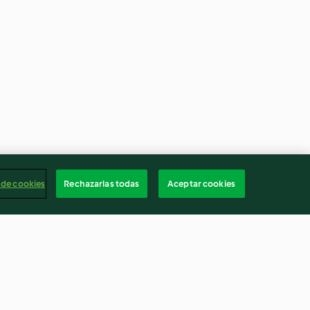
 de cookies
Rechazarlas todas
Aceptar cookies
on salsa de
Fideos yakisoba con gambas