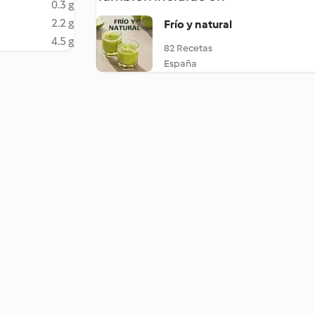
0.3 g
2.2 g
Frío y natural
4.5 g
82 Recetas
España