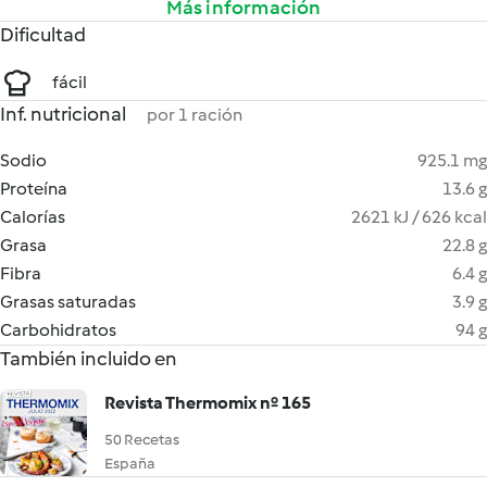
Más información
Dificultad
fácil
Inf. nutricional
por 1 ración
Sodio
925.1 mg
Proteína
13.6 g
Calorías
2621 kJ / 626 kcal
Grasa
22.8 g
Fibra
6.4 g
Grasas saturadas
3.9 g
Carbohidratos
94 g
También incluido en
Revista Thermomix nº 165
50 Recetas
España