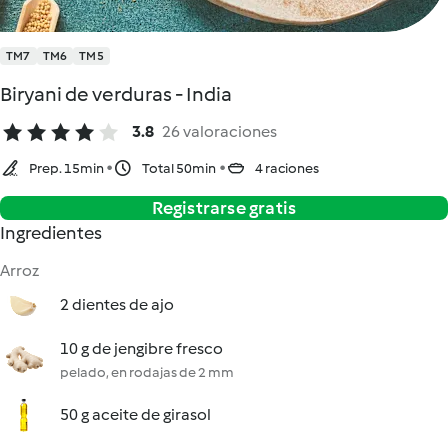
TM7
TM6
TM5
Biryani de verduras - India
3.8
26 valoraciones
Prep. 15min
Total 50min
4 raciones
Registrarse gratis
Ingredientes
Arroz
2 dientes de ajo
10 g de jengibre fresco
pelado, en rodajas de 2 mm
50 g aceite de girasol