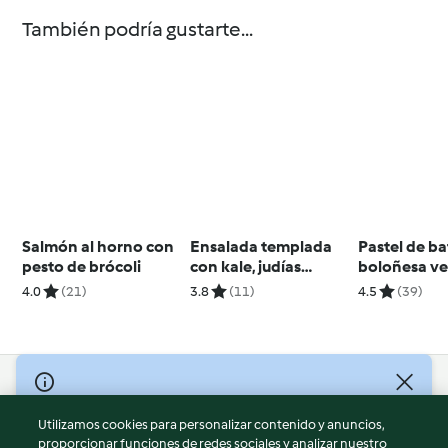
También podría gustarte...
Salmón al horno con
Ensalada templada
Pastel de b
pesto de brócoli
con kale, judías
boloñesa ve
blancas, nueces y
4.0
(21)
3.8
(11)
4.5
(39)
bayas de goji
© Copyright 2026
Utilizamos cookies para personalizar contenido y anuncios,
Términos de uso
proporcionar funciones de redes sociales y analizar nuestro