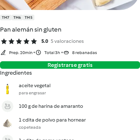
TM7
TM6
TM5
Pan alemán sin gluten
5.0
5 valoraciones
Prep. 20min
Total 3h
8 rebanadas
Registrarse gratis
Ingredientes
aceite vegetal
para engrasar
100 g de harina de amaranto
1 cdita de polvo para hornear
copeteada