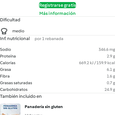
Registrarse gratis
Más información
Dificultad
medio
Inf. nutricional
por 1 rebanada
Sodio
346.6 mg
Proteína
2.9 g
Calorías
669.2 kJ / 159.9 kcal
Grasa
6.1 g
Fibra
1.6 g
Grasas saturadas
0.7 g
Carbohidratos
24.9 g
También incluido en
Panadería sin gluten