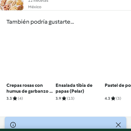
12 Recetas
México
También podría gustarte...
Crepas rosas con
Ensalada tibia de
Pastel de po
humus de garbanzo y
papas (Pelar)
almendras.
3.3
(4)
3.9
(13)
4.3
(3)
© Copyright 2026