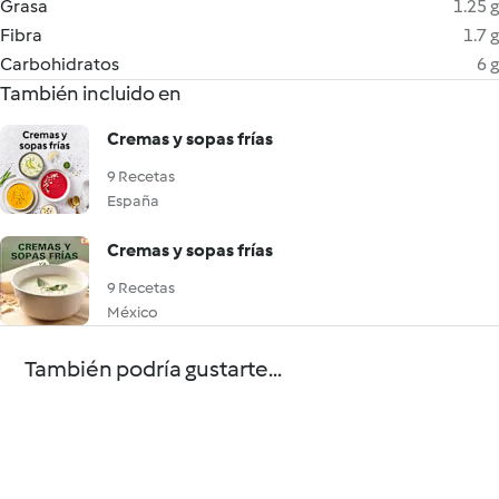
Grasa
1.25 g
Fibra
1.7 g
Carbohidratos
6 g
También incluido en
Cremas y sopas frías
9 Recetas
España
Cremas y sopas frías
9 Recetas
México
También podría gustarte...