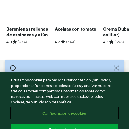
Berenjenas rellenas
Acelgas con tomate
Crema Duba
de espinacas y atún
coliflor)
4.0
(374)
4.7
(344)
4.5
(398)
© Copyright 2026
Utilizamos cookies para personalizar contenido y anuncios,
Términos de uso
proporcionar funciones de redes sociales y analizar nuestro
Política de privacidad
tráfico. También compartimos información sobre cómo
Aviso legal
navegas por nuestra web con nuestros socios de redes
sociales, de publicidad y de analítica.
Información legal
Cookies
Configuración de cookies
Reportar contenido
Cancelar suscripción