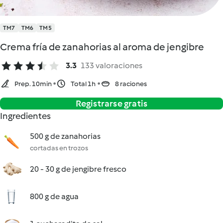
TM7
TM6
TM5
Crema fría de zanahorias al aroma de jengibre
3.3
133 valoraciones
Prep. 10min
Total 1h
8 raciones
Registrarse gratis
Ingredientes
500 g de zanahorias
cortadas en trozos
20 - 30 g de jengibre fresco
800 g de agua