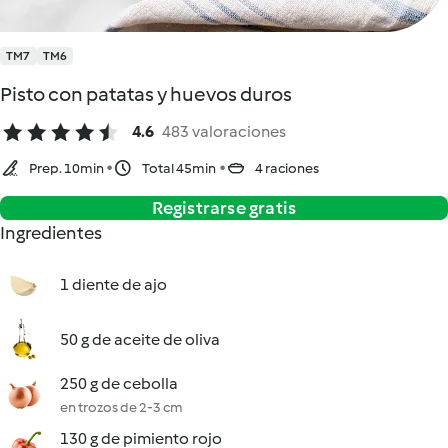
TM7
TM6
Pisto con patatas y huevos duros
4.6
483 valoraciones
Prep. 10min
Total 45min
4 raciones
Registrarse gratis
Ingredientes
1 diente de ajo
50 g de aceite de oliva
250 g de cebolla
en trozos de 2-3 cm
130 g de pimiento rojo