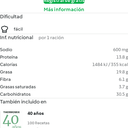
Registrarse gratis
Más información
Dificultad
fácil
Inf. nutricional
por 1 ración
Sodio
600 mg
Proteína
13.8 g
Calorías
1484 kJ / 355 kcal
Grasa
19.8 g
Fibra
6.1 g
Grasas saturadas
3.7 g
Carbohidratos
30.5 g
También incluido en
40 años
100 Recetas