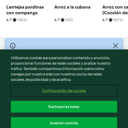
Lentejas pardinas
Arroz a la cubana
Arroz con ca
con compango
(Cocción de
4.7
(431)
4.7
(33)
4.7
(671)
© Copyright 2026
Utilizamos cookies para personalizar contenido y anuncios,
Términos de uso
proporcionar funciones de redes sociales y analizar nuestro
Política de privacidad
tráfico. También compartimos información sobre cómo
Aviso legal
navegas por nuestra web con nuestros socios de redes
sociales, de publicidad y de analítica.
Información legal
Cookies
Configuración de cookies
Reportar contenido
Cancelar suscripción
Rechazarlas todas
Declaración de accesibilidad
Español
Aceptar cookies