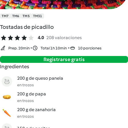
TM7
TM6
TM5
TM31
Tostadas de picadillo
4.0
208 valoraciones
Prep. 20min
Total 1h 10min
10 porciones
Registrarse gratis
Ingredientes
200 g de queso panela
en trozos
200 g de papa
en trozos
200 g de zanahoria
en trozos