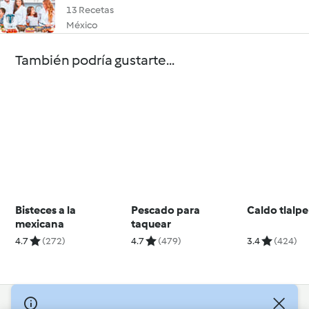
13 Recetas
México
También podría gustarte...
Bisteces a la
Pescado para
Caldo tlalp
mexicana
taquear
4.7
(272)
4.7
(479)
3.4
(424)