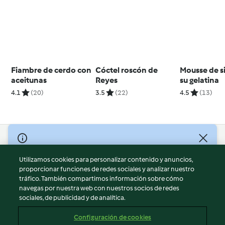
Fiambre de cerdo con
Cóctel roscón de
Mousse de s
aceitunas
Reyes
su gelatina
4.1
(20)
3.5
(22)
4.5
(13)
© Copyright 2026
Utilizamos cookies para personalizar contenido y anuncios,
Términos de uso
proporcionar funciones de redes sociales y analizar nuestro
Política de privacidad
tráfico. También compartimos información sobre cómo
Aviso legal
navegas por nuestra web con nuestros socios de redes
sociales, de publicidad y de analítica.
Información legal
Cookies
Configuración de cookies