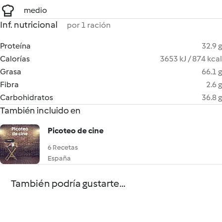
medio
Inf. nutricional
por 1 ración
Proteína
32.9 g
Calorías
3653 kJ / 874 kcal
Grasa
66.1 g
Fibra
2.6 g
Carbohidratos
36.8 g
También incluido en
Picoteo de cine
6 Recetas
España
También podría gustarte...