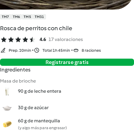
TM7
TM6
TM5
TM31
Rosca de perritos con chile
4.6
17 valoraciones
Prep. 20min
Total 1h 45min
8 raciones
Registrarse gratis
Ingredientes
Masa de brioche
90 g de leche entera
30 g de azúcar
60 g de mantequilla
(y algo más para engrasar)