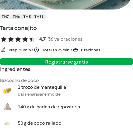
TM7
TM6
TM5
TM31
Tarta conejito
4.7
36 valoraciones
Prep. 20min
Total 1h 25min
8 raciones
Registrarse gratis
Ingredientes
Bizcocho de coco
1 trozo de mantequilla
para engrasar el molde
140 g de harina de repostería
50 g de coco rallado