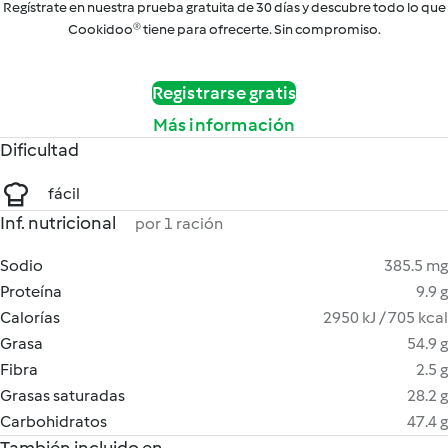
Regístrate en nuestra prueba gratuita de 30 días y descubre todo lo que
Cookidoo® tiene para ofrecerte. Sin compromiso.
Registrarse gratis
Más información
Dificultad
fácil
Inf. nutricional
por 1 ración
Sodio
385.5 mg
Proteína
9.9 g
Calorías
2950 kJ / 705 kcal
Grasa
54.9 g
Fibra
2.5 g
Grasas saturadas
28.2 g
Carbohidratos
47.4 g