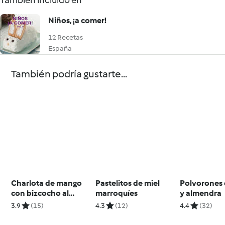
También incluido en
Niños, ¡a comer!
12 Recetas
España
También podría gustarte...
Charlota de mango
Pastelitos de miel
Polvorones 
con bizcocho al
marroquíes
y almendra
cacao
3.9
(15)
4.3
(12)
4.4
(32)