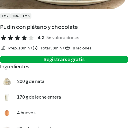
TM7
TM6
TM5
Pudin con plátano y chocolate
4.2
56 valoraciones
Prep. 10min
Total 50min
8 raciones
Registrarse gratis
Ingredientes
200 g de nata
170 g de leche entera
4 huevos