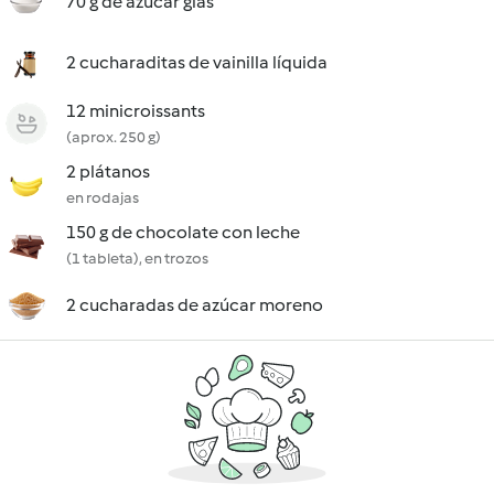
70 g de azúcar glas
2 cucharaditas de vainilla líquida
12 minicroissants
(aprox. 250 g)
2 plátanos
en rodajas
150 g de chocolate con leche
(1 tableta), en trozos
2 cucharadas de azúcar moreno