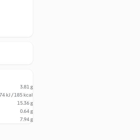
3.81 g
74 kJ / 185 kcal
15.36 g
0.64 g
7.94 g