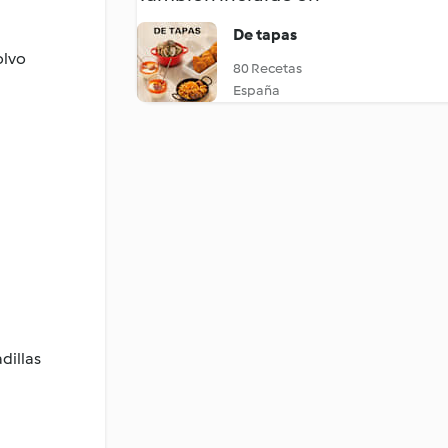
De tapas
olvo
80 Recetas
España
dillas