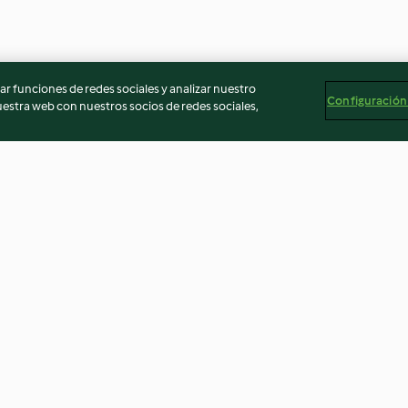
r funciones de redes sociales y analizar nuestro
Configuración
stra web con nuestros socios de redes sociales,
Empanadas de pollo
Salsa de vainill
inglesa (Espesar
4.5
(98)
4.9
(32)