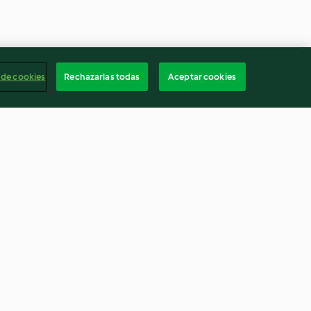
 de cookies
Rechazarlas todas
Aceptar cookies
a o Crema
Tarta de zanahoria sin gluten
)
(carrot cake)
4.7
(145)