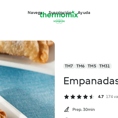
Navega
Suscripción
Ayuda
TM7
TM6
TM5
TM31
Empanadas 
4.7
174 v
Prep. 30min