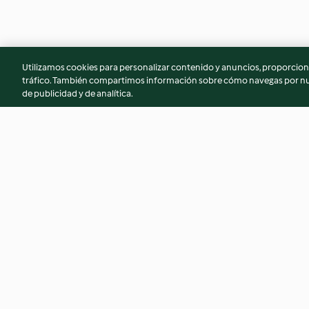
Utilizamos cookies para personalizar contenido y anuncios, proporciona
tráfico. También compartimos información sobre cómo navegas por nue
de publicidad y de analítica.
Muffins de plátano
Medias noches
4.8
(245)
4.7
(232)
© Copyright 2026