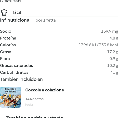
Dificultad
fácil
Inf. nutricional
por 1 fetta
Sodio
159.9 mg
Proteína
4.8 g
Calorías
1396.6 kJ / 333.8 kcal
Grasa
17.2 g
Fibra
0.9 g
Grasas saturadas
10.2 g
Carbohidratos
41 g
También incluido en
Coccole a colazione
14 Recetas
Italia