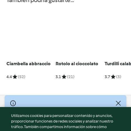
También podría gustarte...
Ciambella abbraccio
Rotolo al cioccolato
Turdilli cala
4.4
(52)
3.1
(21)
3.7
(3)
© Copyright 2026
Utilizamos cookies para personalizar contenido y anuncios,
Términos de uso
proporcionar funciones de redes sociales y analizar nuestro
Política de privacidad
tráfico. También compartimos información sobre cómo