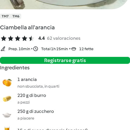
TM7
TM6
Ciambella all'arancia
4.4
62 valoraciones
Prep. 10min
Total 1h 25min
12 fette
Registrarse gratis
Ingredientes
1 arancia
non sbucciata, in quarti
220 g di burro
a pezzi
250 g di zucchero
a piacere