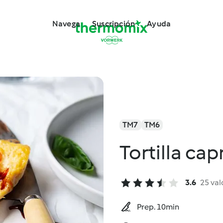
Navega
Suscripción
Ayuda
TM7
TM6
Tortilla ca
3.6
25 val
Prep. 10min