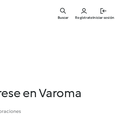
Ir
al
Buscar
Regístrate
Iniciar sesión
contenid
principal
prese en Varoma
oraciones