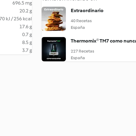
696.5 mg
Extraordinario
20.2 g
70 kJ / 256 kcal
40 Recetas
17.6 g
España
0.7 g
Thermomix® TM7 como nunca
8.5 g
3.7 g
227 Recetas
España