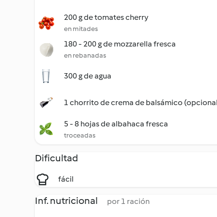
200 g de tomates cherry
en mitades
180 - 200 g de mozzarella fresca
en rebanadas
300 g de agua
1 chorrito de crema de balsámico (opcional
5 - 8 hojas de albahaca fresca
troceadas
Dificultad
fácil
Inf. nutricional
por 1 ración