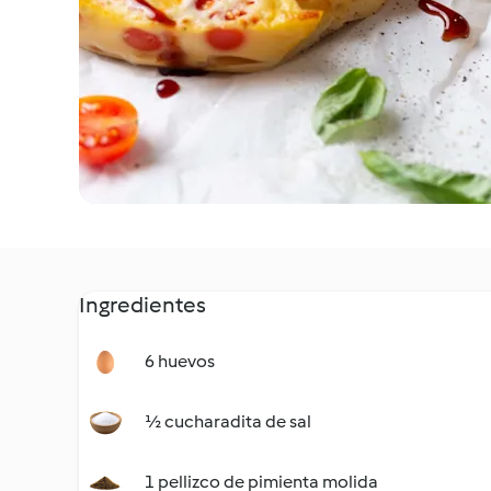
Ingredientes
6 huevos
½ cucharadita de sal
1 pellizco de pimienta molida