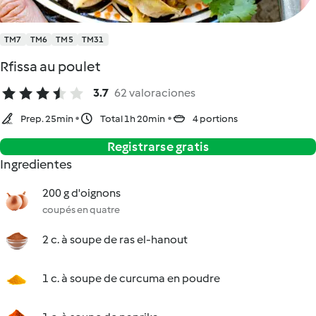
TM7
TM6
TM5
TM31
Rfissa au poulet
3.7
62 valoraciones
Prep. 25min
Total 1h 20min
4 portions
Registrarse gratis
Ingredientes
200 g d'oignons
coupés en quatre
2 c. à soupe de ras el-hanout
1 c. à soupe de curcuma en poudre