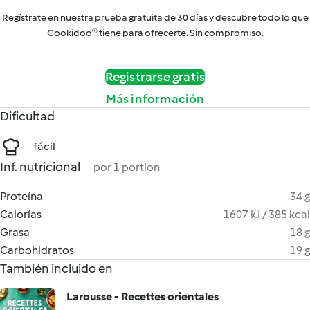
Regístrate en nuestra prueba gratuita de 30 días y descubre todo lo que
Cookidoo® tiene para ofrecerte. Sin compromiso.
Registrarse gratis
Más información
Dificultad
fácil
Inf. nutricional
por 1 portion
Proteína
34 g
Calorías
1607 kJ / 385 kcal
Grasa
18 g
Carbohidratos
19 g
También incluido en
Larousse - Recettes orientales