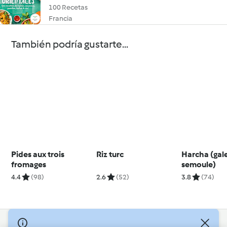
100 Recetas
Francia
También podría gustarte...
Pides aux trois
Riz turc
Harcha (gal
fromages
semoule)
4.4
(98)
2.6
(52)
3.8
(74)