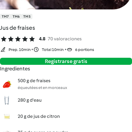
TM7
TM6
TM5
Jus de fraises
4.8
70 valoraciones
Prep. 10min
Total 10min
6 portions
Registrarse gratis
Ingredientes
500 g de fraises
équeutées et en morceaux
280 g d'eau
20 g de jus de citron