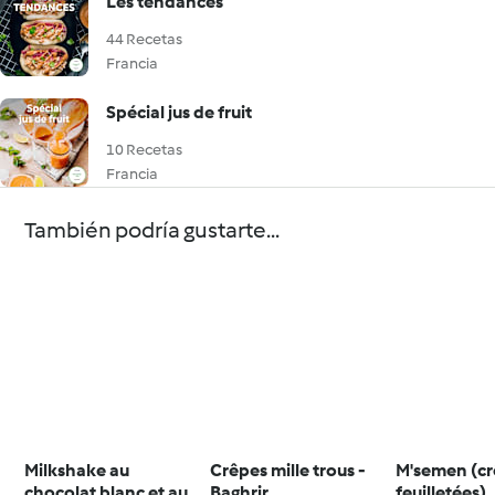
Les tendances
44 Recetas
Francia
Spécial jus de fruit
10 Recetas
Francia
También podría gustarte...
Milkshake au
Crêpes mille trous -
M'semen (c
chocolat blanc et aux
Baghrir
feuilletées)