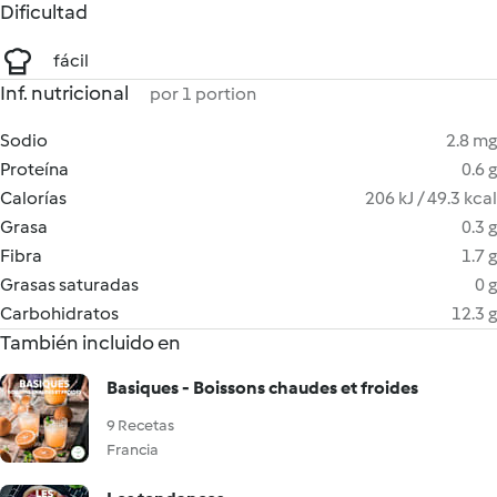
Dificultad
fácil
Inf. nutricional
por 1 portion
Sodio
2.8 mg
Proteína
0.6 g
Calorías
206 kJ / 49.3 kcal
Grasa
0.3 g
Fibra
1.7 g
Grasas saturadas
0 g
Carbohidratos
12.3 g
También incluido en
Basiques - Boissons chaudes et froides
9 Recetas
Francia