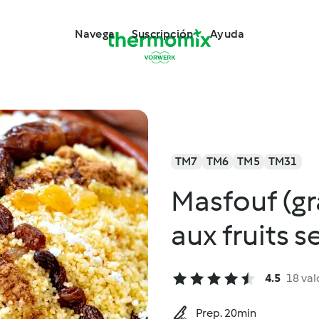
Navega
Suscripción
Ayuda
TM7
TM6
TM5
TM31
Masfouf (g
aux fruits s
4.5
18 val
Prep. 20min