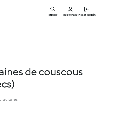
Ir
al
Buscar
Regístrate
Iniciar sesión
contenid
principal
raines de couscous
ecs)
oraciones