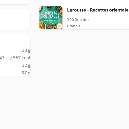
Larousse - Recettes orientale
100 Recetas
Francia
10 g
47 kJ / 557 kcal
12 g
97 g