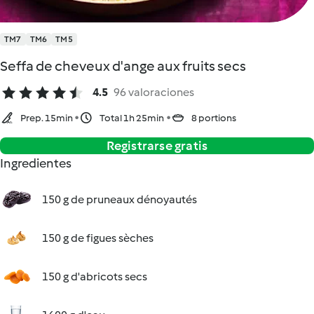
TM7
TM6
TM5
Seffa de cheveux d'ange aux fruits secs
4.5
96 valoraciones
Prep. 15min
Total 1h 25min
8 portions
Registrarse gratis
Ingredientes
150 g de pruneaux dénoyautés
150 g de figues sèches
150 g d'abricots secs