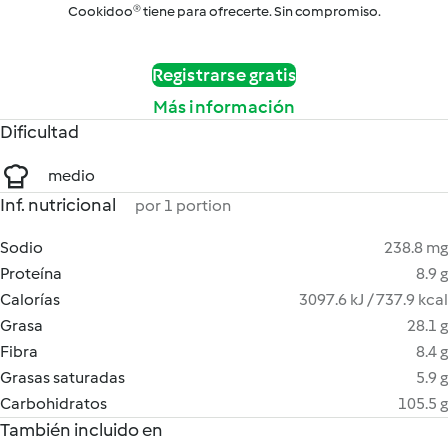
Cookidoo® tiene para ofrecerte. Sin compromiso.
Registrarse gratis
Más información
Dificultad
medio
Inf. nutricional
por 1 portion
Sodio
238.8 mg
Proteína
8.9 g
Calorías
3097.6 kJ / 737.9 kcal
Grasa
28.1 g
Fibra
8.4 g
Grasas saturadas
5.9 g
Carbohidratos
105.5 g
También incluido en