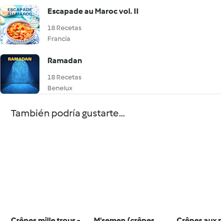
Escapade au Maroc vol. II
18 Recetas
Francia
Ramadan
18 Recetas
Benelux
También podría gustarte...
Crêpes mille trous -
M'semen (crêpes
Crêpes aux m