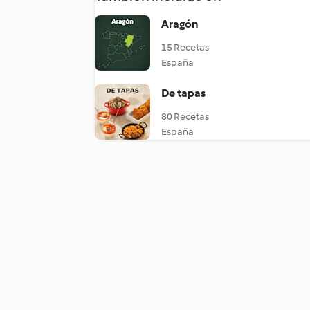
Aragón
15 Recetas
España
De tapas
80 Recetas
España