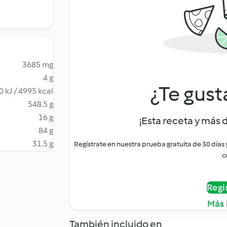
3685 mg
4 g
¿Te gust
 kJ / 4995 kcal
548.5 g
16 g
¡Esta receta y más 
84 g
31.5 g
Regístrate en nuestra prueba gratuita de 30 días
c
Regi
Más 
También incluido en