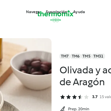
Navega
Suscripción
Ayuda
TM7
TM6
TM5
TM31
Olivada y a
de Aragón
3.7
15 val
Prep. 20min