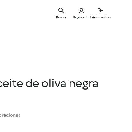
Ir
al
Buscar
Regístrate
Iniciar sesión
contenid
principal
ceite de oliva negra
oraciones