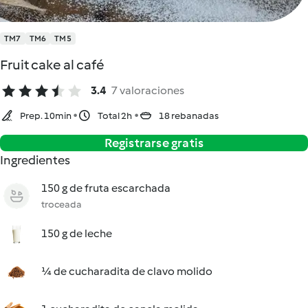
TM7
TM6
TM5
Fruit cake al café
3.4
7 valoraciones
Prep. 10min
Total 2h
18 rebanadas
Registrarse gratis
Ingredientes
150 g de fruta escarchada
troceada
150 g de leche
¼ de cucharadita de clavo molido