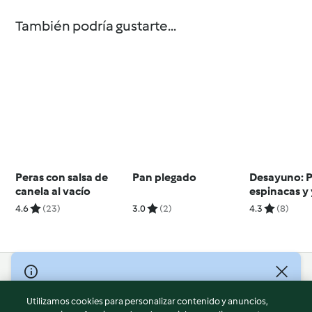
También podría gustarte...
Peras con salsa de
Pan plegado
Desayuno: 
canela al vacío
espinacas y 
Batido de fr
4.6
(23)
3.0
(2)
4.3
(8)
vasito de ta
queso.
© Copyright 2026
Utilizamos cookies para personalizar contenido y anuncios,
Términos de uso