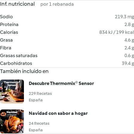
Inf. nutricional
por 1 rebanada
Sodio
219.3 mg
Proteína
2.8 g
Calorías
834 kJ / 199 kcal
Grasa
4.6 g
Fibra
2.4 g
Grasas saturadas
0.6 g
Carbohidratos
39.4 g
También incluido en
Descubre Thermomix® Sensor
229 Recetas
España
Navidad con sabor a hogar
24 Recetas
España